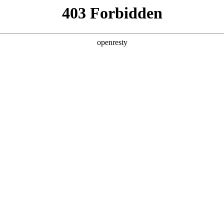
产品及服务
行业解决方案
合作伙伴
投资者关系
文简称“blb百乐博数码”、“我们”和“我们的”）深知隐私对您的
《隐私政策》（下文简称“本政策”）。本政策阐述了blb百乐博数码如何处理
信息可能由blb百乐博数码在补充政策中，或者在收集数据时提供的
：